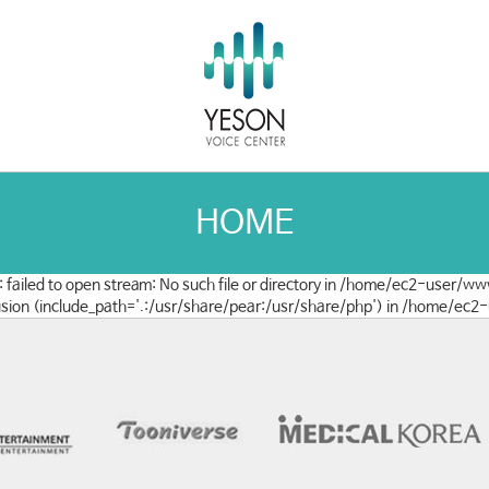
HOME
: failed to open stream: No such file or directory in /home/ec2-user/w
nclusion (include_path='.:/usr/share/pear:/usr/share/php') in /home/e