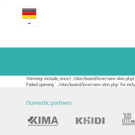
예
본
문
송
내
용
이
바
로
비
가
인
기
후
과,
Warning: include_once(../skin/board/love/view.skin.php)
제
Failed opening '../skin/board/love/view.skin.php' for i
6
Domestic partners
회
글
로