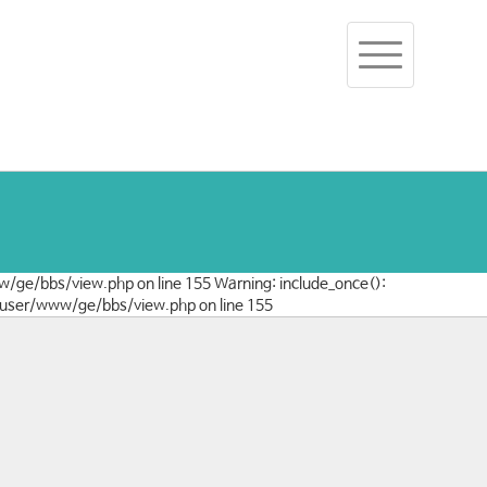
Toggle
navigation
ww/ge/bbs/view.php on line 155 Warning: include_once():
c2-user/www/ge/bbs/view.php on line 155