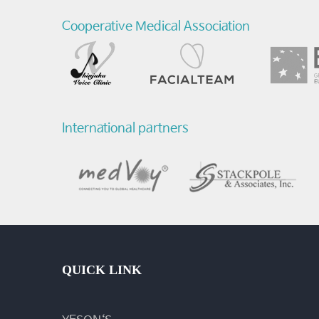
벌
Cooperative Medical Association
헬
스
케
International partners
어
&
의
료
관
광
QUICK LINK
컨