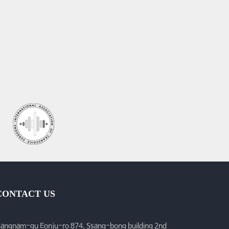
CONTACT US
angnam-gu Eonju-ro 874, Ssang-bong building 2nd