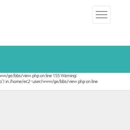
Toggle
navigation
/www/ge/bbs/view.php on line 155 Warning:
/php') in /home/ec2-user/www/ge/bbs/view.php on line