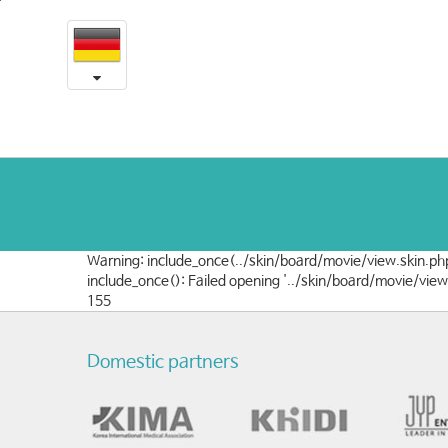
[쿠
본
문
웨
내
용
이
바
로
트]
가
노
기
아
님
Warning: include_once(../skin/board/movie/view.skin.php
의
include_once(): Failed opening '../skin/board/movie/vie
155
음
성
Domestic partners
여
성