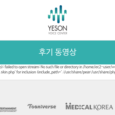
후기 동영상
): failed to open stream: No such file or directory in /home/ec2-user
w.skin.php' for inclusion (include_path='.:/usr/share/pear:/usr/share