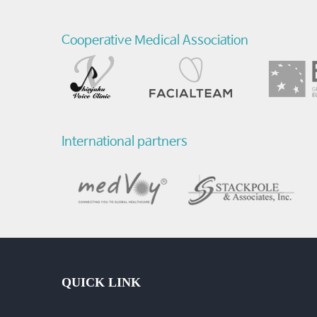
화
Cooperative Medical Association
수
술
후
기
International partners
-
질
환
및
수
QUICK LINK
술