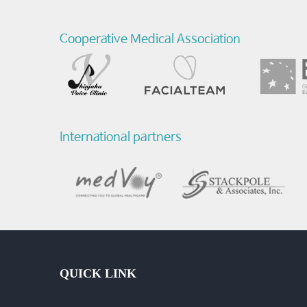
소
Cooperative Medical Association
리
비
교
영
International partners
상
+인
터
뷰
-
QUICK LINK
질