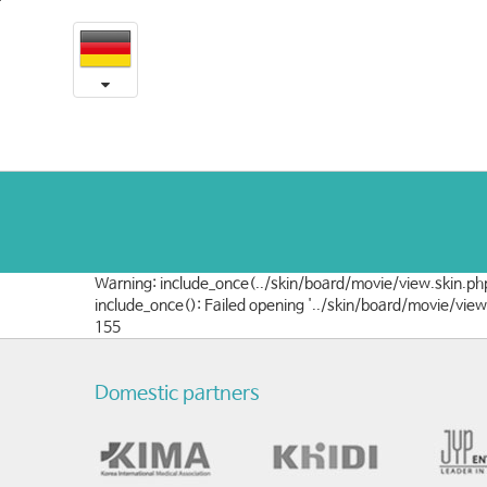
[한
본
문
국]
내
용
음
바
로
성
가
여
기
성
화
Warning: include_once(../skin/board/movie/view.skin.php
수
include_once(): Failed opening '../skin/board/movie/vie
155
술
전
Domestic partners
후
목