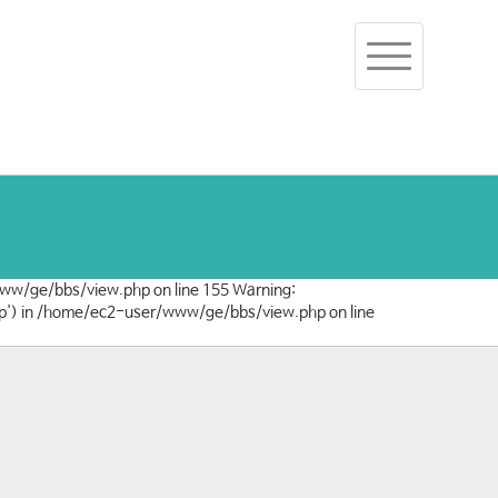
Toggle
navigation
/www/ge/bbs/view.php on line 155 Warning:
/php') in /home/ec2-user/www/ge/bbs/view.php on line