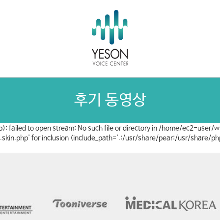
후기 동영상
): failed to open stream: No such file or directory in /home/ec2-user
w.skin.php' for inclusion (include_path='.:/usr/share/pear:/usr/share