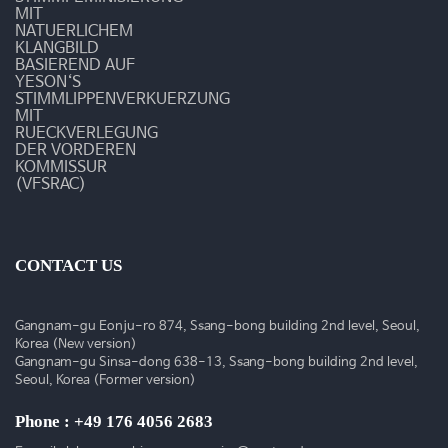
와
MIT
NATUERLICHEM
나
KLANGBILD
BASIEREND AUF
YESON‘S
누
STIMMLIPPENVERKUERZUNG
MIT
다"
RUECKVERLEGUNG
DER VORDEREN
-
KOMMISSUR
(VFSRAC)
언
론
CONTACT US
속
예
Gangnam-gu Eonju-ro 874, Ssang-bong building 2nd level, Seoul,
Korea (New version)
송
Gangnam-gu Sinsa-dong 638-13, Ssang-bong building 2nd level,
Seoul, Korea (Former version)
Phone : +49 176 4056 2683