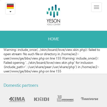
복
본
Toggle
문
지
navigat
내
용
부,
바
로
나
가
눔
기
HOME
의
Warning: include_once(../skin/board/love/view.skin.php): failed to
open stream: No such file or directory in /home/ec2-
료
user/www/ge/bbs/view.php on line 155 Warning: include_once():
Failed opening '../skin/board/love/view.skin.php' for inclusion
대
(include_path='.:/usr/share/pear:/usr/share/php') in /home/ec2-
user/www/ge/bbs/view.php on line 155
상
자
Domestic partners
4
명