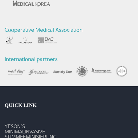
선
정
Cooperative Medical Association
"우
수
한
International partners
한
국
의
료
QUICK LINK
세
YESON‘S
계
MINIMALINVASIVE
STIMMFEMINISIERUNG